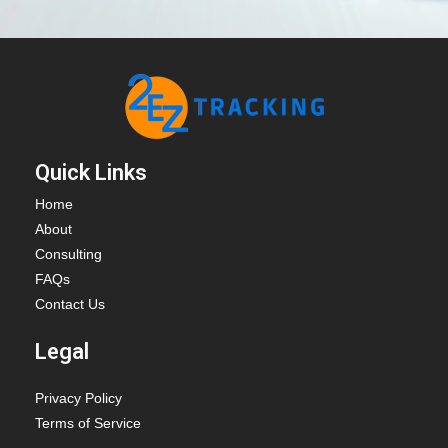
Quick Links
Home
About
Consulting
FAQs
Contact Us
Legal
Privacy Policy
Terms of Service