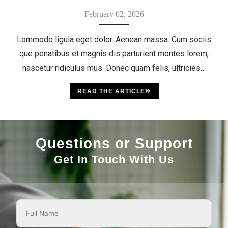
February 02, 2026
Lommodo ligula eget dolor. Aenean massa. Cum sociis
que penatibus et magnis dis parturient montes lorem,
nascetur ridiculus mus. Donec quam felis, ultricies…
READ THE ARTICLE
Questions or Support
Get In Touch With Us