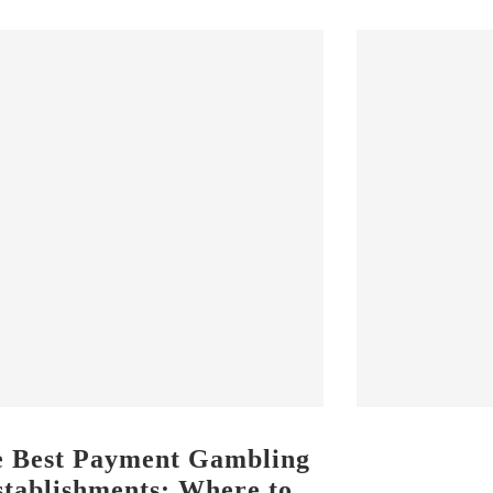
e Best Payment Gambling
stablishments: Where to