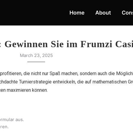
Home
About
Cons
e: Gewinnen Sie im Frumzi Cas
March 23, 2025
rofitieren, die nicht nur Spaß machen, sondern auch die Möglich
urchdachte Turnierstrategie entwickeln, die auf mathematischen G
ancen maximieren können.
ormular aus.
eren.