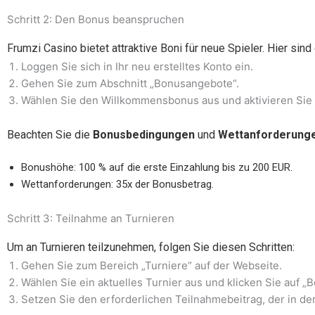
Schritt 2: Den Bonus beanspruchen
Frumzi Casino bietet attraktive Boni für neue Spieler. Hier sin
Loggen Sie sich in Ihr neu erstelltes Konto ein.
Gehen Sie zum Abschnitt „Bonusangebote“.
Wählen Sie den Willkommensbonus aus und aktivieren Sie 
Beachten Sie die
Bonusbedingungen
und
Wettanforderung
Bonushöhe: 100 % auf die erste Einzahlung bis zu 200 EUR.
Wettanforderungen: 35x der Bonusbetrag.
Schritt 3: Teilnahme an Turnieren
Um an Turnieren teilzunehmen, folgen Sie diesen Schritten:
Gehen Sie zum Bereich „Turniere“ auf der Webseite.
Wählen Sie ein aktuelles Turnier aus und klicken Sie auf „Be
Setzen Sie den erforderlichen Teilnahmebeitrag, der in de