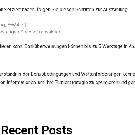
e erzielt haben, folgen Sie diesen Schritten zur Auszahlung:
g, E-Wallet).
tätigen Sie die Transaktion.
iieren kann. Banküberweisungen können bis zu 5 Werktage in A
erständnis der Bonusbedingungen und Wettanforderungen könne
ten Informationen, um Ihre Turnierstrategie zu optimieren und ge
Recent Posts