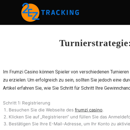
Skip
to
content
Turnierstrategi
Im Frumzi Casino können Spieler von verschiedenen Turnieren p
zu erzielen. Um erfolgreich zu sein, sollten Sie jedoch eine d
Artikel erfahren Sie, wie Sie Schritt für Schritt Ihre Gewinnch
Schritt 1: Registrierung
Besuchen Sie die Webseite des
frumzi casino
.
Klicken Sie auf „Registrieren“ und füllen Sie das Anmeldef
Bestätigen Sie Ihre E-Mail-Adresse, um Ihr Konto zu aktivi