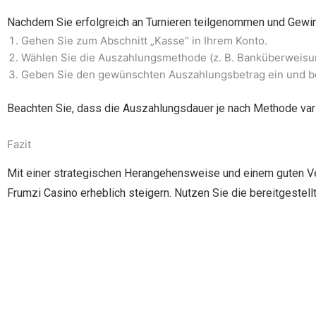
Nachdem Sie erfolgreich an Turnieren teilgenommen und Gewinn
Gehen Sie zum Abschnitt „Kasse“ in Ihrem Konto.
Wählen Sie die Auszahlungsmethode (z. B. Banküberweisun
Geben Sie den gewünschten Auszahlungsbetrag ein und bes
Beachten Sie, dass die Auszahlungsdauer je nach Methode var
Fazit
Mit einer strategischen Herangehensweise und einem guten V
Frumzi Casino erheblich steigern. Nutzen Sie die bereitgestell
Manage Profile