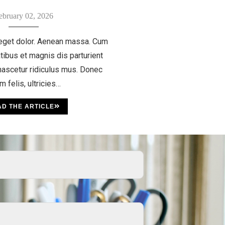
ebruary 02, 2026
eget dolor. Aenean massa. Cum
tibus et magnis dis parturient
ascetur ridiculus mus. Donec
m felis, ultricies…
D THE ARTICLE