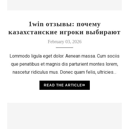
1win отзывы: почему
казахстанские игроки выбирают
этот бренд
February 03, 2026
Lommodo ligula eget dolor. Aenean massa. Cum sociis
que penatibus et magnis dis parturient montes lorem,
nascetur ridiculus mus. Donec quam felis, ultricies…
READ THE ARTICLE