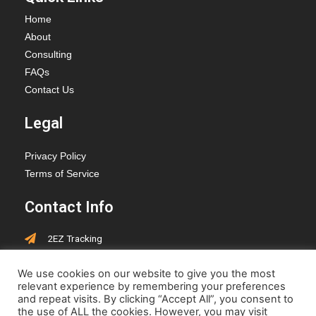
Home
About
Consulting
FAQs
Contact Us
Legal
Privacy Policy
Terms of Service
Contact Info
2EZ Tracking
PO Box 418, Hay Lakes,
We use cookies on our website to give you the most
Alberta, T0B 1W0
relevant experience by remembering your preferences
jen@2eztracking.com
and repeat visits. By clicking “Accept All”, you consent to
the use of ALL the cookies. However, you may visit