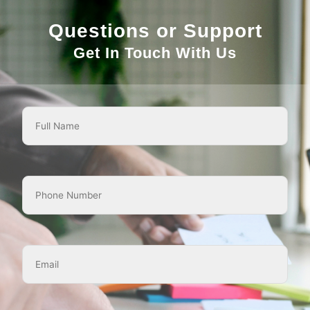
Questions or Support
Get In Touch With Us