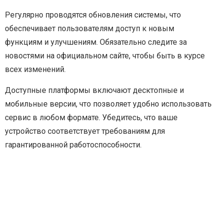
Регулярно проводятся обновления системы, что
обеспечивает пользователям доступ к новым
функциям и улучшениям. Обязательно следите за
новостями на официальном сайте, чтобы быть в курсе
всех изменений.
Доступные платформы включают десктопные и
мобильные версии, что позволяет удобно использовать
сервис в любом формате. Убедитесь, что ваше
устройство соответствует требованиям для
гарантированной работоспособности.
Manage Profile