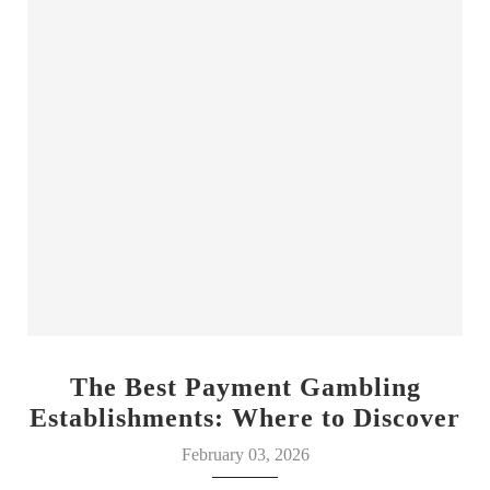
The Best Payment Gambling
Establishments: Where to Discover
Your Luck
February 03, 2026