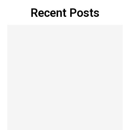
Recent Posts