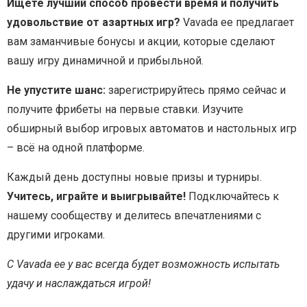
Ищете лучший способ провести время и получить
удовольствие от азартных игр?
Vavada ee предлагает
вам заманчивые бонусы и акции, которые сделают
вашу игру динамичной и прибыльной.
Не упустите шанс:
зарегистрируйтесь прямо сейчас и
получите фрибеты на первые ставки. Изучите
обширный выбор игровых автоматов и настольных игр
– всё на одной платформе.
Каждый день доступны новые призы и турниры.
Учитесь, играйте и выигрывайте!
Подключайтесь к
нашему сообществу и делитесь впечатлениями с
другими игроками.
С Vavada ee у вас всегда будет возможность испытать
удачу и наслаждаться игрой!