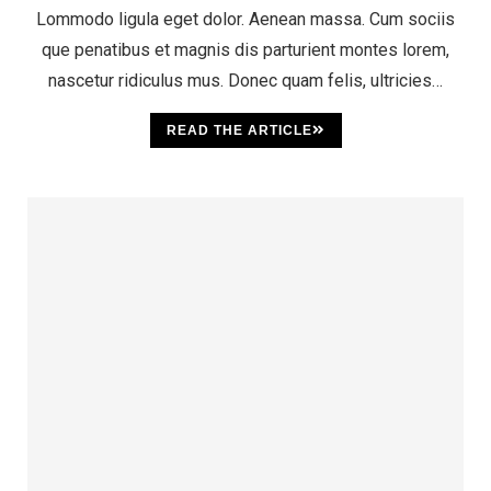
Lommodo ligula eget dolor. Aenean massa. Cum sociis
que penatibus et magnis dis parturient montes lorem,
nascetur ridiculus mus. Donec quam felis, ultricies…
READ THE ARTICLE