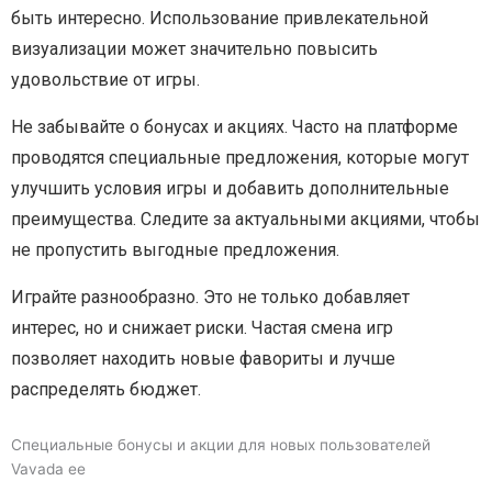
быть интересно. Использование привлекательной
визуализации может значительно повысить
удовольствие от игры.
Не забывайте о бонусах и акциях. Часто на платформе
проводятся специальные предложения, которые могут
улучшить условия игры и добавить дополнительные
преимущества. Следите за актуальными акциями, чтобы
не пропустить выгодные предложения.
Играйте разнообразно. Это не только добавляет
интерес, но и снижает риски. Частая смена игр
позволяет находить новые фавориты и лучше
распределять бюджет.
Специальные бонусы и акции для новых пользователей
Vavada ee