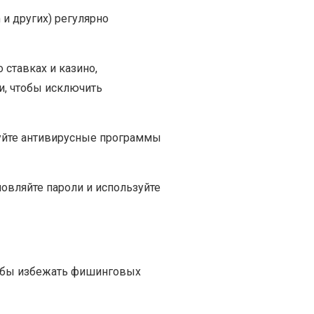
 и других) регулярно
ставках и казино,
и, чтобы исключить
зуйте антивирусные программы
новляйте пароли и используйте
чтобы избежать фишинговых