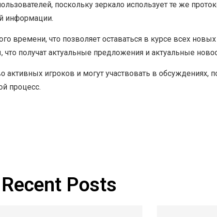
пользователей, поскольку зеркало использует те же прот
ой информации.
го времени, что позволяет оставаться в курсе всех новых 
 что получат актуальные предложения и актуальные новос
во активных игроков и могут участвовать в обсуждениях, п
ой процесс.
Recent Posts