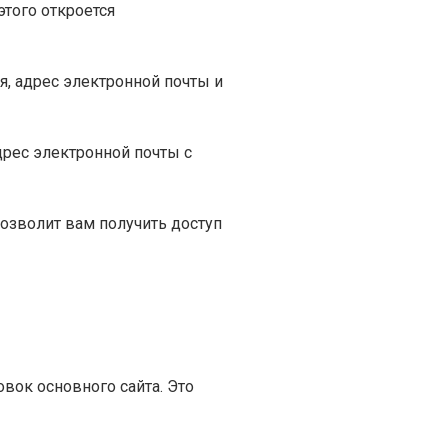
этого откроется
я, адрес электронной почты и
рес электронной почты с
позволит вам получить доступ
ок основного сайта. Это