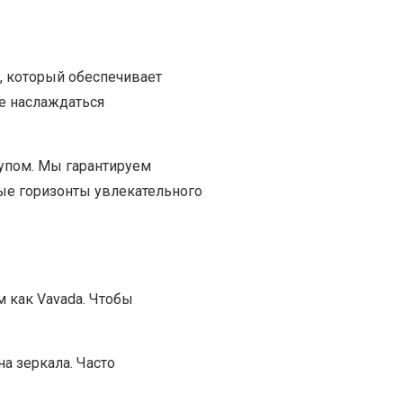
, который обеспечивает
е наслаждаться
тупом. Мы гарантируем
вые горизонты увлекательного
 как Vavada. Чтобы
а зеркала. Часто