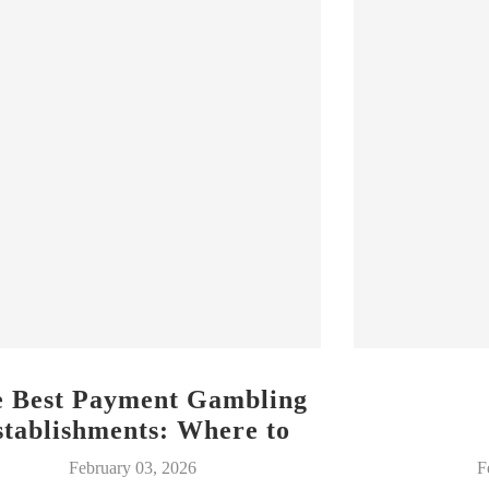
e Best Payment Gambling
stablishments: Where to
Discover Your Luck
February 03, 2026
F