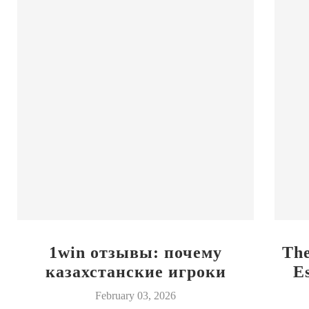
1win отзывы: почему
Th
казахстанские игроки
E
выбирают этот бренд
February 03, 2026