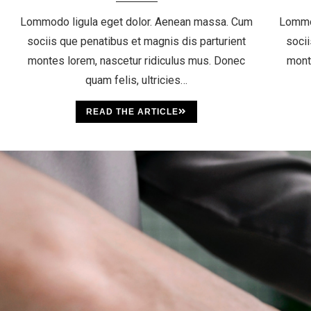
Lommodo ligula eget dolor. Aenean massa. Cum
Lommo
sociis que penatibus et magnis dis parturient
socii
montes lorem, nascetur ridiculus mus. Donec
mont
quam felis, ultricies…
READ THE ARTICLE