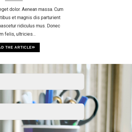
eget dolor. Aenean massa. Cum
tibus et magnis dis parturient
ascetur ridiculus mus. Donec
m felis, ultricies…
D THE ARTICLE