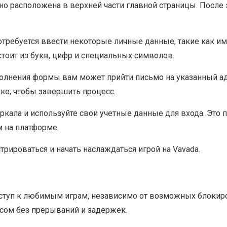
но расположена в верхней части главной страницы. После 
требуется ввести некоторые личные данные, такие как им
стоит из букв, цифр и специальных символов.
олнения формы вам может прийти письмо на указанный ад
лке, чтобы завершить процесс.
еркала и используйте свои учетные данные для входа. Это 
 на платформе.
рироваться и начать наслаждаться игрой на Vavada.
ступ к любимым играм, независимо от возможных блокиров
сом без прерываний и задержек.