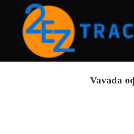
Skip
to
content
Vavada о