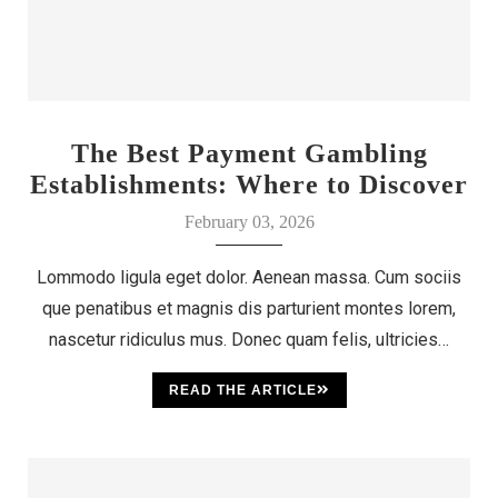
The Best Payment Gambling
Establishments: Where to Discover
Your Luck
February 03, 2026
Lommodo ligula eget dolor. Aenean massa. Cum sociis
que penatibus et magnis dis parturient montes lorem,
nascetur ridiculus mus. Donec quam felis, ultricies…
READ THE ARTICLE