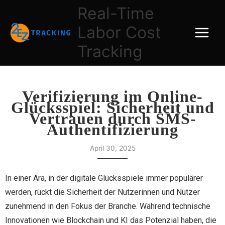
Skip
Real-Time
to
Labor Cost
content
Tracking
Verifizierung im Online-
Glücksspiel: Sicherheit und
Vertrauen durch SMS-
Authentifizierung
April 30, 2025
In einer Ära, in der digitale Glücksspiele immer populärer
werden, rückt die Sicherheit der Nutzerinnen und Nutzer
zunehmend in den Fokus der Branche. Während technische
Innovationen wie Blockchain und KI das Potenzial haben, die