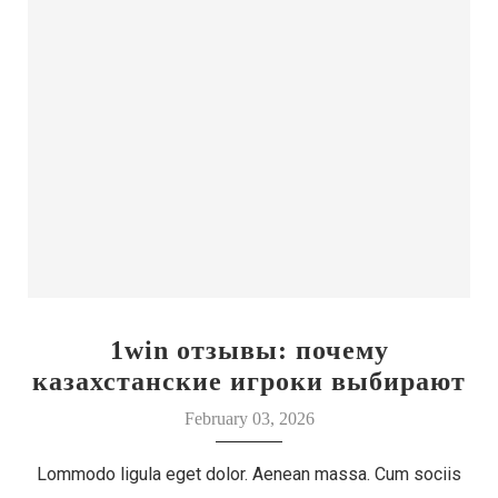
1win отзывы: почему
казахстанские игроки выбирают
этот бренд
February 03, 2026
Lommodo ligula eget dolor. Aenean massa. Cum sociis