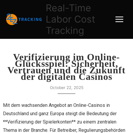
Skip
Real-Time
to
Labor Cost
content
Tracking
Verifizierung im Online-
Glücksspiel: Sicherheit,
Vertrauen und die Zukunft
der digitalen Casinos
October 22, 2025
Mit dem wachsenden Angebot an Online-Casinos in
Deutschland und ganz Europa steigt die Bedeutung der
**Verifizierung der Spielerkonten** zu einem zentralen
Thema in der Branche. Für Betreiber, Regulierungsbehörden