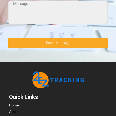
Quick Links
Home
About