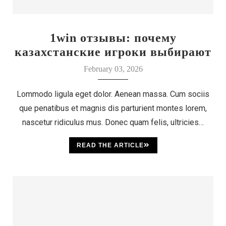
1win отзывы: почему
казахстанские игроки выбирают
этот бренд
February 03, 2026
Lommodo ligula eget dolor. Aenean massa. Cum sociis
que penatibus et magnis dis parturient montes lorem,
nascetur ridiculus mus. Donec quam felis, ultricies…
READ THE ARTICLE