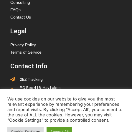
Consulting
FAQs
Contact Us
Legal
Privacy Policy
Terms of Service
Contact Info
2EZ Tracking
PO Box 418, Hay Lakes,
Alberta, T0B 1W0
We use cookies on our website to give you the most
jen@2eztracking.com
relevant experience by remembering your preferences
and repeat visits. By clicking “Accept All”, you consent to
the use of ALL the cookies. However, you may visit
"Cookie Settings" to provide a controlled consent.
© 2022-2023 www.2eztracking.com | Designed by
Cepoch
Cookie Settings
Accept All