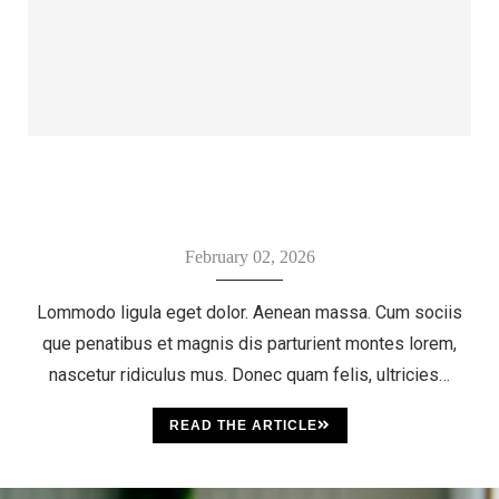
February 02, 2026
Lommodo ligula eget dolor. Aenean massa. Cum sociis
que penatibus et magnis dis parturient montes lorem,
nascetur ridiculus mus. Donec quam felis, ultricies…
READ THE ARTICLE