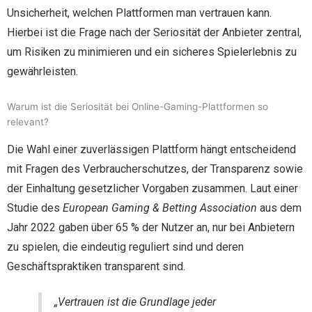
Unsicherheit, welchen Plattformen man vertrauen kann.
Hierbei ist die Frage nach der Seriosität der Anbieter zentral,
um Risiken zu minimieren und ein sicheres Spielerlebnis zu
gewährleisten.
Warum ist die Seriosität bei Online-Gaming-Plattformen so
relevant?
Die Wahl einer zuverlässigen Plattform hängt entscheidend
mit Fragen des Verbraucherschutzes, der Transparenz sowie
der Einhaltung gesetzlicher Vorgaben zusammen. Laut einer
Studie des
European Gaming & Betting Association
aus dem
Jahr 2022 gaben über 65 % der Nutzer an, nur bei Anbietern
zu spielen, die eindeutig reguliert sind und deren
Geschäftspraktiken transparent sind.
„Vertrauen ist die Grundlage jeder