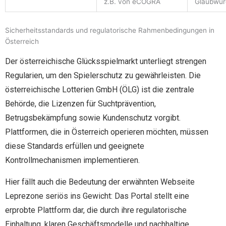
z.B. von eCOGRA
Glaubwürd
Sicherheitsstandards und regulatorische Rahmenbedingungen in
Österreich
Der österreichische Glücksspielmarkt unterliegt strengen
Regularien, um den Spielerschutz zu gewährleisten. Die
österreichische Lotterien GmbH (ÖLG) ist die zentrale
Behörde, die Lizenzen für Suchtprävention,
Betrugsbekämpfung sowie Kundenschutz vorgibt.
Plattformen, die in Österreich operieren möchten, müssen
diese Standards erfüllen und geeignete
Kontrollmechanismen implementieren.
Hier fällt auch die Bedeutung der erwähnten Webseite
Leprezone seriös ins Gewicht: Das Portal stellt eine
erprobte Plattform dar, die durch ihre regulatorische
Einhaltung, klaren Geschäftsmodelle und nachhaltige