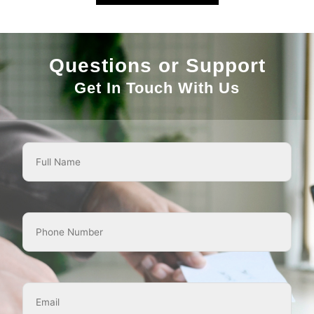
Questions or Support
Get In Touch With Us