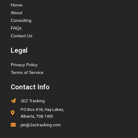
Home
About
Consulting
FAQs
Contact Us
Legal
Privacy Policy
Terms of Service
Contact Info
2EZ Tracking
PO Box 418, Hay Lakes,
Alberta, T0B 1W0
jen@2eztracking.com