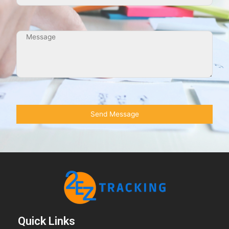
Quick Links