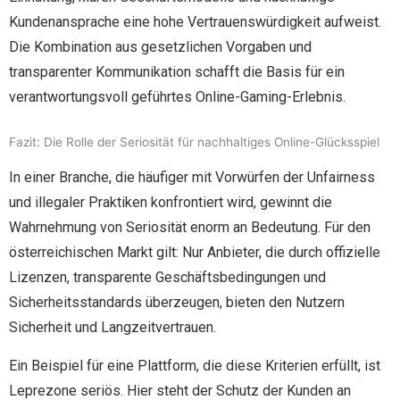
Kundenansprache eine hohe Vertrauenswürdigkeit aufweist.
Die Kombination aus gesetzlichen Vorgaben und
transparenter Kommunikation schafft die Basis für ein
verantwortungsvoll geführtes Online-Gaming-Erlebnis.
Fazit: Die Rolle der Seriosität für nachhaltiges Online-Glücksspiel
In einer Branche, die häufiger mit Vorwürfen der Unfairness
und illegaler Praktiken konfrontiert wird, gewinnt die
Wahrnehmung von Seriosität enorm an Bedeutung. Für den
österreichischen Markt gilt: Nur Anbieter, die durch offizielle
Lizenzen, transparente Geschäftsbedingungen und
Sicherheitsstandards überzeugen, bieten den Nutzern
Sicherheit und Langzeitvertrauen.
Ein Beispiel für eine Plattform, die diese Kriterien erfüllt, ist
Leprezone seriös. Hier steht der Schutz der Kunden an