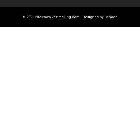
© 2022-2023 www.2eztracking.com | Designed by
Cepoch