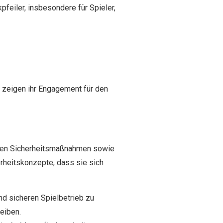
feiler, insbesondere für Spieler,
, zeigen ihr Engagement für den
tenen Sicherheitsmaßnahmen sowie
erheitskonzepte, dass sie sich
nd sicheren Spielbetrieb zu
eiben.