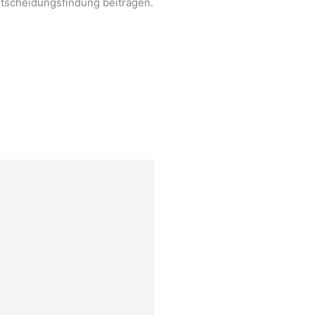
ntscheidungsfindung beitragen.