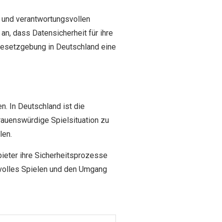
n und verantwortungsvollen
n, dass Datensicherheit für ihre
 Gesetzgebung in Deutschland eine
n. In Deutschland ist die
trauenswürdige Spielsituation zu
len.
bieter ihre Sicherheitsprozesse
svolles Spielen und den Umgang