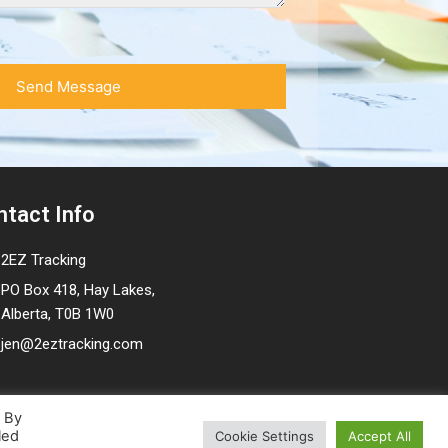
ntact Info
2EZ Tracking
PO Box 418, Hay Lakes,
Alberta, T0B 1W0
jen@2eztracking.com
. By
led
Cookie Settings
Accept All