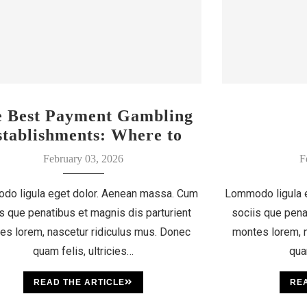
e Best Payment Gambling
stablishments: Where to
Discover Your Luck
February 03, 2026
F
do ligula eget dolor. Aenean massa. Cum
Lommodo ligula 
s que penatibus et magnis dis parturient
sociis que pena
es lorem, nascetur ridiculus mus. Donec
montes lorem, n
quam felis, ultricies…
qua
READ THE ARTICLE
REA