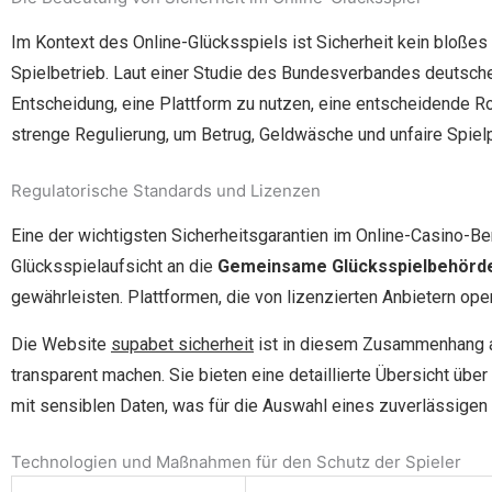
Im Kontext des Online-Glücksspiels ist Sicherheit kein bloßes
Spielbetrieb. Laut einer Studie des Bundesverbandes deutsche
Entscheidung, eine Plattform zu nutzen, eine entscheidende R
strenge Regulierung, um Betrug, Geldwäsche und unfaire Spielp
Regulatorische Standards und Lizenzen
Eine der wichtigsten Sicherheitsgarantien im Online-Casino-Be
Glücksspielaufsicht an die
Gemeinsame Glücksspielbehörde
gewährleisten. Plattformen, die von lizenzierten Anbietern ope
Die Website
supabet sicherheit
ist in diesem Zusammenhang als
transparent machen. Sie bieten eine detaillierte Übersicht ü
mit sensiblen Daten, was für die Auswahl eines zuverlässigen 
Technologien und Maßnahmen für den Schutz der Spieler