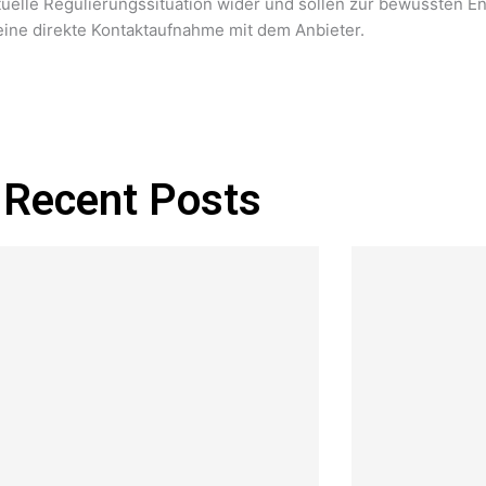
ktuelle Regulierungssituation wider und sollen zur bewussten E
 eine direkte Kontaktaufnahme mit dem Anbieter.
Recent Posts