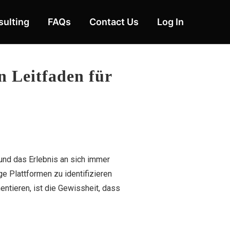
ulting
FAQs
Contact Us
Log In
n Leitfaden für
und das Erlebnis an sich immer
e Plattformen zu identifizieren
entieren, ist die Gewissheit, dass