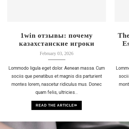
1win отзывы: почему
Th
казахстанские игроки
E
выбирают этот бренд
February 03, 2026
Lommodo ligula eget dolor. Aenean massa. Cum
Lommo
sociis que penatibus et magnis dis parturient
socii
montes lorem, nascetur ridiculus mus. Donec
mont
quam felis, ultricies…
READ THE ARTICLE