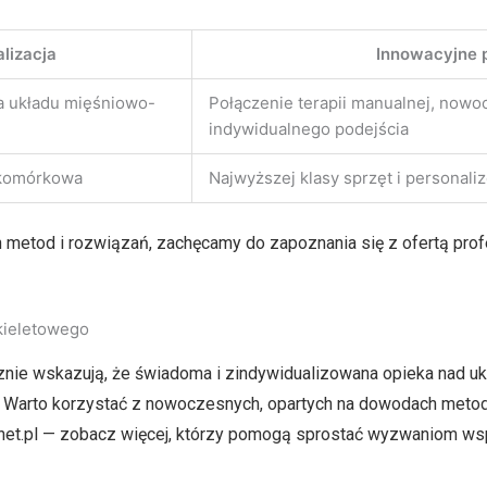
lizacja
Innowacyjne 
wa układu mięśniowo-
Połączenie terapii manualnej, nowoc
indywidualnego podejścia
a komórkowa
Najwyższej klasy sprzęt i personali
metod i rozwiązań, zachęcamy do zapoznania się z ofertą profes
kieletowego
acznie wskazują, że świadoma i zindywidualizowana opieka nad
j. Warto korzystać z nowoczesnych, opartych na dowodach metod,
a.net.pl — zobacz więcej, którzy pomogą sprostać wyzwaniom 