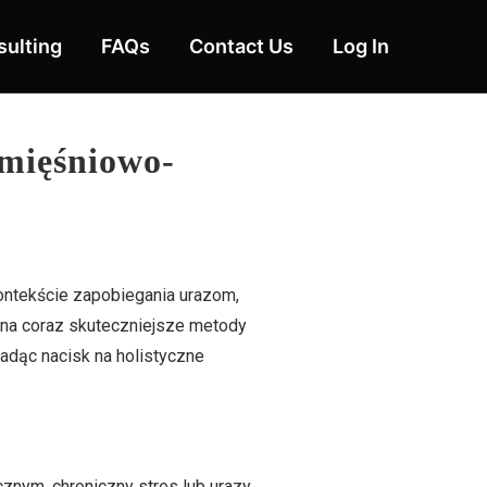
ulting
FAQs
Contact Us
Log In
 mięśniowo-
kontekście zapobiegania urazom,
ą na coraz skuteczniejsze metody
adąc nacisk na holistyczne
znym, chroniczny stres lub urazy