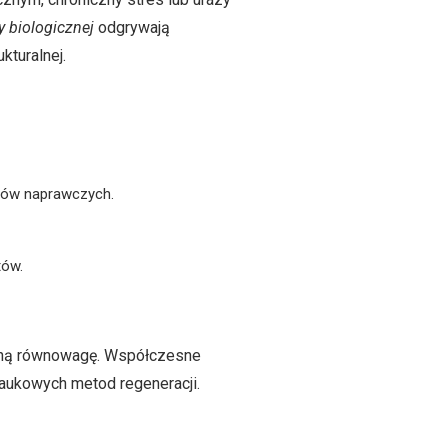
 biologicznej
odgrywają
kturalnej.
cesów naprawczych.
tów.
iczną równowagę. Współczesne
naukowych metod regeneracji.