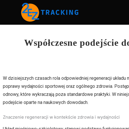
Skip
to
content
Współczesne podejście d
W dzisiejszych czasach rola odpowiedniej regeneracji układu
poprawy wydajności sportowej oraz ogólnego zdrowia. Postęp 
odnowy, które wykraczają poza standardowe praktyki. W niniej
podejście oparte na naukowych dowodach.
Znaczenie regeneracji w kontekście zdrowia i wydajności
Układ mięśniowo-szkieletowy stanowi podstawę funkcjonowania