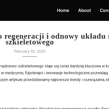
Home
About
Cons
o regeneracji i odnowy układu
szkieletowego
February 02, 2025
 mięśniowo-szkieletowego staje się coraz bardziej kluczowa w 
w medycynie, fizjoterapii i innowacje technologiczne pozwalaj
szym artykule przedstawiamy najnowsze trendy i rozwiązania, kł
 każdego człowieka. Niewłaściwa regeneracja po wysiłku fizyc