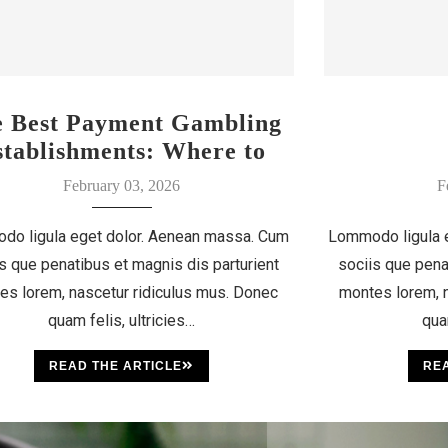
e Best Payment Gambling
stablishments: Where to
Discover Your Luck
February 03, 2026
F
do ligula eget dolor. Aenean massa. Cum
Lommodo ligula 
s que penatibus et magnis dis parturient
sociis que pena
es lorem, nascetur ridiculus mus. Donec
montes lorem, n
quam felis, ultricies…
qua
READ THE ARTICLE
REA