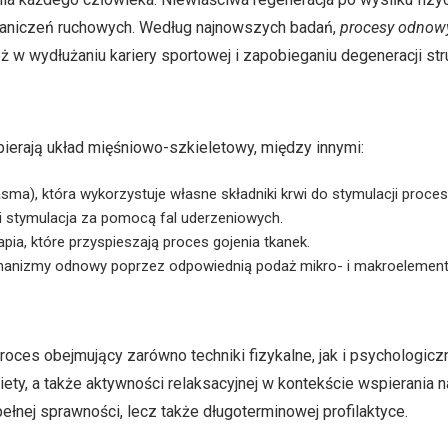
graniczeń ruchowych. Według najnowszych badań,
procesy odnowy
 w wydłużaniu kariery sportowej i zapobieganiu degeneracji stru
ierają układ mięśniowo-szkieletowy, między innymi:
Plasma), która wykorzystuje własne składniki krwi do stymulacji pro
 stymulacja za pomocą fal uderzeniowych.
rapia, które przyspieszają proces gojenia tkanek.
hanizmy odnowy poprzez odpowiednią podaż mikro- i makroelemen
proces obejmujący zarówno techniki fizykalne, jak i psycholog
iety, a także aktywności relaksacyjnej w kontekście wspierania 
łnej sprawności, lecz także długoterminowej profilaktyce.